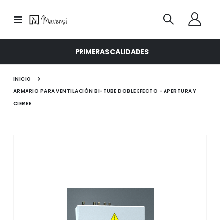
Toggle
Nav
PRIMERAS CALIDADES
INICIO
ARMARIO PARA VENTILACIÓN BI-TUBE DOBLE EFECTO - APERTURA Y
CIERRE
Saltar
al
final
de
la
galería
de
imágenes