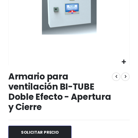
Saltar
Armario para
al
comienzo
ventilación BI-TUBE
de
Doble Efecto - Apertura
la
galería
y Cierre
de
imágenes
SOLICITAR PRECIO