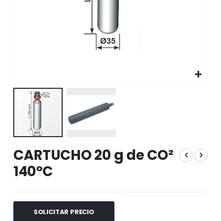
Saltar
CARTUCHO 20 g de CO²
al
comienzo
140ºC
de
la
galería
de
SOLICITAR PRECIO
imágenes