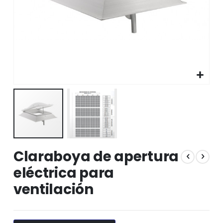
Saltar
Claraboya de apertura
al
comienzo
eléctrica para
de
ventilación
la
galería
de
imágenes