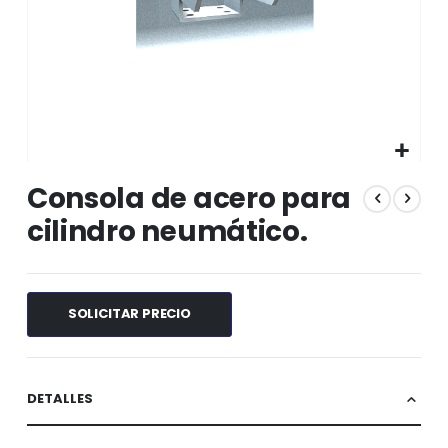
Saltar
Consola de acero para
al
comienzo
cilindro neumático.
de
la
galería
de
SOLICITAR PRECIO
imágenes
DETALLES