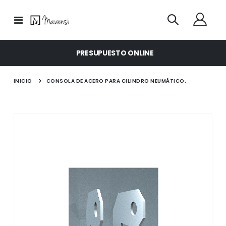
Toggle
Nav
PRESUPUESTO ONLINE
INICIO
CONSOLA DE ACERO PARA CILINDRO NEUMÁTICO.
Saltar
al
final
de
la
galería
de
imágenes