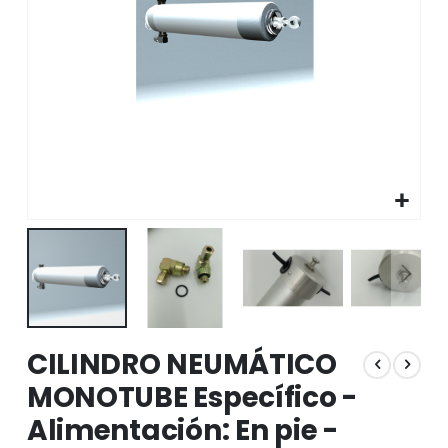
Saltar
CILINDRO NEUMÁTICO
al
comienzo
MONOTUBE Específico -
de
Alimentación: En pie -
la
galería