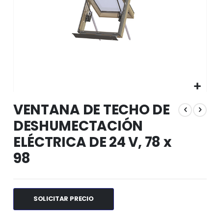
Saltar
VENTANA DE TECHO DE
al
comienzo
DESHUMECTACIÓN
de
ELÉCTRICA DE 24 V, 78 x
la
galería
98
de
imágenes
SOLICITAR PRECIO