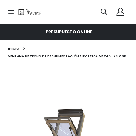
Toggle
Nav
PRESUPUESTO ONLINE
INICIO
VENTANA DE TECHO DE DESHUMECTACIÓN ELÉCTRICA DE 24 V, 78 X 98
Saltar
al
final
de
la
galería
de
imágenes