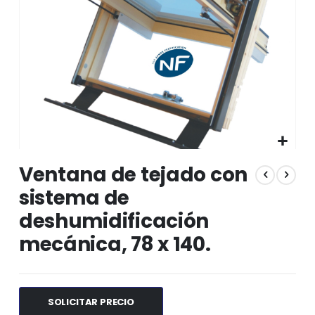
Saltar
Ventana de tejado con
al
comienzo
sistema de
de
deshumidificación
la
galería
mecánica, 78 x 140.
de
imágenes
SOLICITAR PRECIO