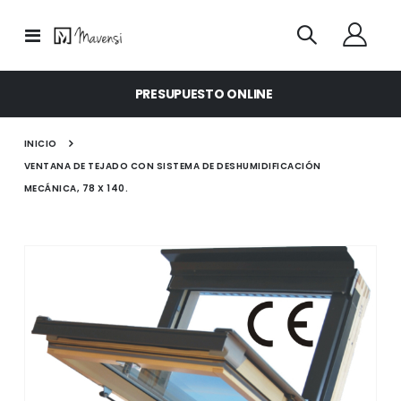
Toggle
Nav
PRESUPUESTO ONLINE
INICIO
VENTANA DE TEJADO CON SISTEMA DE DESHUMIDIFICACIÓN
MECÁNICA, 78 X 140.
Saltar
al
final
de
la
galería
de
imágenes