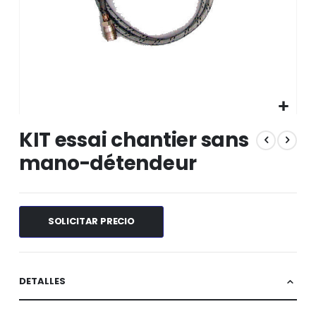
Saltar
KIT essai chantier sans
al
comienzo
mano-détendeur
de
la
galería
de
SOLICITAR PRECIO
imágenes
DETALLES